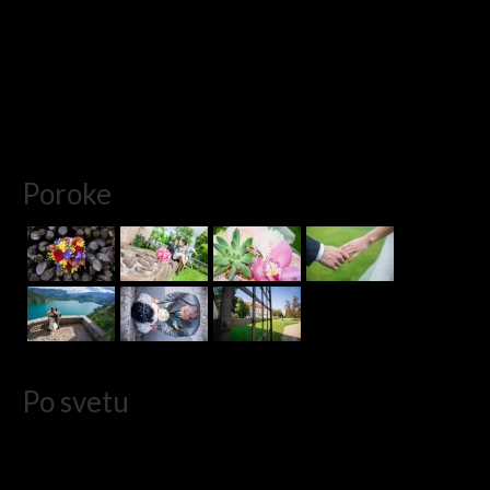
Marijela & Alen
fotografiranje
,
fotografiranje poroke
,
koper
,
poroka
,
poroka primorska
,
portorož
Poroke
Po svetu