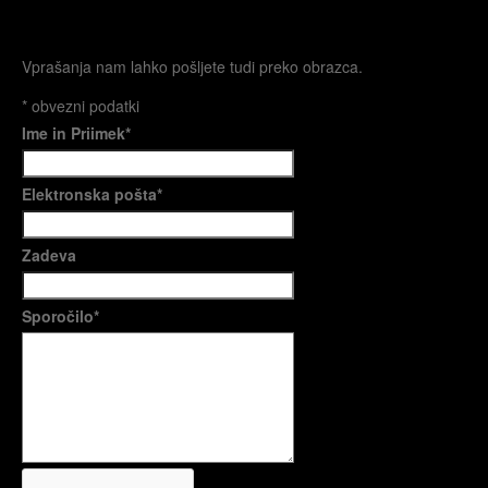
Vprašanja nam lahko pošljete tudi preko obrazca.
*
obvezni podatki
Ime in Priimek
*
Elektronska pošta
*
Zadeva
Sporočilo
*